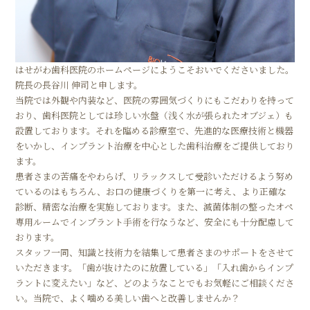
はせがわ歯科医院のホームページにようこそおいでくださいました。
院長の長谷川 伸司と申します。
当院では外観や内装など、医院の雰囲気づくりにもこだわりを持って
おり、歯科医院としては珍しい水盤（浅く水が張られたオブジェ）も
設置しております。それを臨める診療室で、先進的な医療技術と機器
をいかし、インプラント治療を中心とした歯科治療をご提供しており
ます。
患者さまの苦痛をやわらげ、リラックスして受診いただけるよう努め
ているのはもちろん、お口の健康づくりを第一に考え、より正確な
診断、精密な治療を実施しております。また、滅菌体制の整ったオペ
専用ルームでインプラント手術を行なうなど、安全にも十分配慮して
おります。
スタッフ一同、知識と技術力を結集して患者さまのサポートをさせて
いただきます。「歯が抜けたのに放置している」「入れ歯からインプ
ラントに変えたい」など、どのようなことでもお気軽にご相談くださ
い。当院で、よく噛める美しい歯へと改善しませんか？