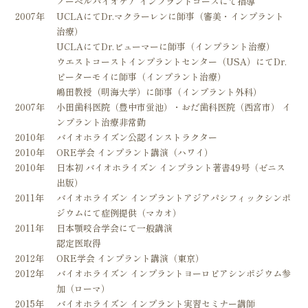
ノーベルバイオケア インプラントコースにて指導
2007年
UCLAにてDr.マクラーレンに師事（審美・インプラント
治療）
UCLAにてDr.ビューマーに師事（インプラント治療）
ウエストコーストインプラントセンター（USA）にてDr.
ピーターモイに師事（インプラント治療）
嶋田教授（明海大学）に師事（インプラント外科）
2007年
小田歯科医院（豊中市蛍池）・おだ歯科医院（西宮市） イ
ンプラント治療非常勤
2010年
バイオホライズン公認インストラクター
2010年
ORE学会 インプラント講演（ハワイ）
2010年
日本初 バイオホライズン インプラント著書49号（ゼニス
出版）
2011年
バイオホライズン インプラントアジアパシフィックシンポ
ジウムにて症例提供（マカオ）
2011年
日本顎咬合学会にて一般講演
認定医取得
2012年
ORE学会 インプラント講演（東京）
2012年
バイオホライズン インプラントヨーロピアシンポジウム参
加（ローマ）
2015年
バイオホライズン インプラント実習セミナー講師