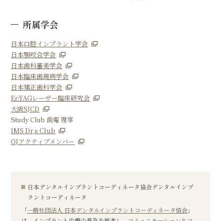
所属学会
日本口腔インプラント学会
日本顎咬合学会
日本歯科審美学会
日本臨床歯周病学会
日本矯正歯科学会
Er:YAGレーザー臨床研究会
大阪SJCD
Study Club 歯庵 理事
IMS Dr,s Club
OJアクティブメンバー
日本デンタルインプラントコーディネータ協会デンタルインプ
ラントコーディネータ
「
一般社団法人 日本デンタルインプラントコーディネータ協会
」
は、インプラント治療の普及を推進し、コミュニケーションとコ