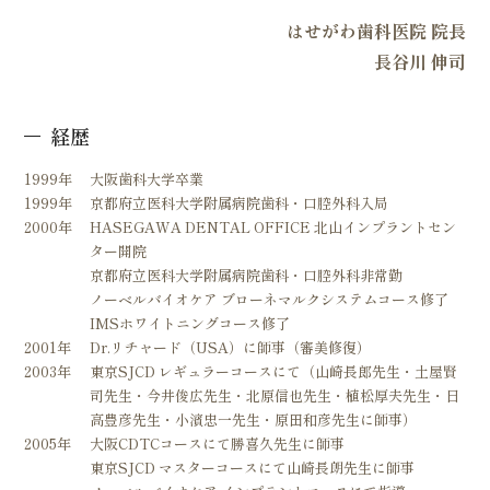
はせがわ歯科医院 院長
長谷川 伸司
経歴
1999年
大阪歯科大学卒業
1999年
京都府立医科大学附属病院歯科・口腔外科入局
2000年
HASEGAWA DENTAL OFFICE 北山インプラントセン
ター開院
京都府立医科大学附属病院歯科・口腔外科非常勤
ノーベルバイオケア ブローネマルクシステムコース修了
IMSホワイトニングコース修了
2001年
Dr.リチャード（USA）に師事（審美修復）
2003年
東京SJCD レギュラーコースにて（山崎長郎先生・土屋賢
司先生・今井俊広先生・北原信也先生・植松厚夫先生・日
高豊彦先生・小濱忠一先生・原田和彦先生に師事）
2005年
大阪CDTCコースにて勝喜久先生に師事
東京SJCD マスターコースにて山崎長朗先生に師事