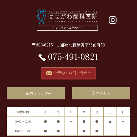
インプラント専門サイト
〒603-8215 京都市北区紫野下門前町59
075-491-0821
ご予約・お問い合わせ
診療カレンダー
アクセス
診療時間
月
火
水
木
金
土
日
09:00～13:00
●
●
ー
●
●
▲
ー
15:00～18:00
●
●
ー
●
●
ー
ー